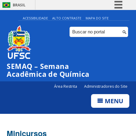
BRASIL
Simplifique!
ACESSIBILIDADE
ALTO CONTRASTE
MAPA DO SITE
Comunica BR
Participe
Acesso à informação
Legislação
SEMAQ – Semana
Canais
Acadêmica de Química
Área Restrita
Administradores do Site
MENU
Minicursos