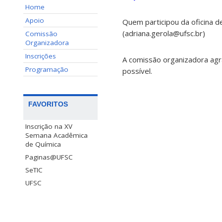
Home
Apoio
Quem participou da oficina d
(adriana.gerola@ufsc.br)
Comissão
Organizadora
Inscrições
A comissão organizadora agr
Programação
possível.
FAVORITOS
Inscrição na XV
Semana Acadêmica
de Química
Paginas@UFSC
SeTIC
UFSC